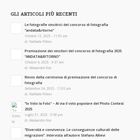
GLI ARTICOLI PIÙ RECENTI
Le fotografie vincitrici del concorso di fotografia
“andata&ritorno”
Ottobre 12, 2025 - 11:05 am
di:
Raffaele Pilloni
Premiazione dei vincitori del concorso di fotografia 2025
“ANDATA&RITORNO”
Ottobre 4, 2025 - 9:37 am
di:
Alessandro Fois
Rinvio della cerimonia di premiazione del concorso di
fotografia
Settembre 24, 2025 - 11:02 am
di:
Raffaele Pilloni
“Io Voto la Foto” – Al via il voto popolare del Photo Contest
2025
Luglio 31, 2025 - 9:58 pm
di:
Alessandro Fois
“Diversità e convivenza. Le conseguenze culturali delle
migrazioni”. Intervista all’autore Stefano Allievi