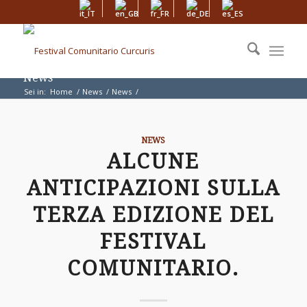
News
Sei in:
Home
/
News
/
News
/
Alcune anticipazioni sulla terza edizione del festival comunitario.
NEWS
ALCUNE
ANTICIPAZIONI SULLA
TERZA EDIZIONE DEL
FESTIVAL
COMUNITARIO.