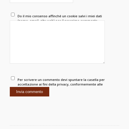
Do il mio consenso affinché un cookie salvi i miei dati
(nome, email, sito web) per il prossimo commento.
Per scrivere un commento devi spuntare la casella per
accettazione ai fini della privacy, conformemente alle
norme.