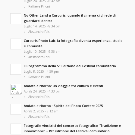
Luglio 24, 2025 - 6:42 pm
di:
Raffaele Pilloni
No Other Land a Curcuris: quando il cinema ci chiede di
guardarci dentro
Luglio 14, 2025 - 8:34 pm
di:
Alessandro Fois
Curcuris Photo Lab: la fotografia diventa esperienza, studio
e comunità
Luglio 10, 2025 - 9:36 am
di:
Alessandro Fois
Il Programma della 5° Edizione del Festival comunitario
Luglio 8, 2025 - 4:50 pm
di:
Raffaele Pilloni
Andata e ritorno: un viaggio tra cultura e eventi
Aprile 24, 2025 - 4:33 pm
di:
Alessandro Fois
Andata e ritorno : Spirito del Photo Contest 2025
Aprile 2, 2025 - 8:12 am
di:
Alessandro Fois
Fotografie vincitrici del concorso fotografico “Tradizione e
innovazione” – IV^ edizione del Festival comunitario