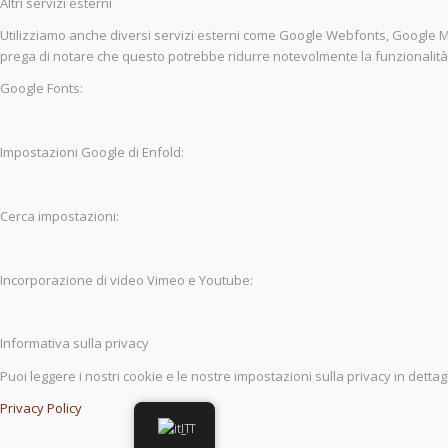
Altri servizi esterni
Utilizziamo anche diversi servizi esterni come Google Webfonts, Google Maps 
prega di notare che questo potrebbe ridurre notevolmente la funzionalità e 
Google Fonts:
Impostazioni Google di Enfold:
Cerca impostazioni:
Incorporazione di video Vimeo e Youtube:
Informativa sulla privacy
Puoi leggere i nostri cookie e le nostre impostazioni sulla privacy in dettag
Privacy Policy
IT