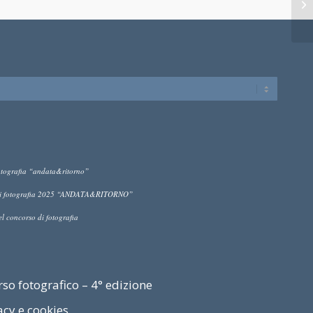
 fotografia “andata&ritorno”
so di fotografia 2025 “ANDATA&RITORNO”
el concorso di fotografia
o fotografico – 4° edizione
acy e cookies