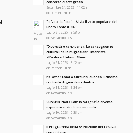
concorso di fotografia
Settembre 24, 2025 - 11:02 am
di:
Raffaele Pilloni
l
“Io Voto la Foto” – Al via il voto popolare del
Photo Contest 2025
Luglio 31, 2025 - 9:58 pm
di:
Alessandro Fois
“Diversità e convivenza. Le conseguenze
culturali delle migrazioni”. Intervista
all’autore Stefano Allievi
Luglio 24, 2025 - 6:42 pm
di:
Raffaele Pilloni
No Other Land a Curcuris: quando il cinema
ci chiede di guardarci dentro
Luglio 14, 2025 - 8:34 pm
di:
Alessandro Fois
Curcuris Photo Lab: la fotografia diventa
esperienza, studio e comunità
Luglio 10, 2025 - 9:36 am
di:
Alessandro Fois
Il Programma della 5° Edizione del Festival
comunitario