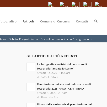
fotografico
Articoli
Comune di Curcuris
Contatti
News
/
Sabato 10 agosto inizia il festival comunitario con l’inaugurazione...
GLI ARTICOLI PIÙ RECENTI
Le fotografie vincitrici del concorso di
fotografia “andata&ritorno”
Ottobre 12, 2025 - 11:05 am
di:
Raffaele Pilloni
Premiazione dei vincitori del concorso di
fotografia 2025 “ANDATA&RITORNO”
Ottobre 4, 2025 - 9:37 am
di:
Alessandro Fois
Rinvio della cerimonia di premiazione del