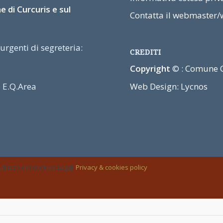
 di Curcuris e sul
Contatta il webmaster/
rgenti di segreteria:
CREDITI
Copyright
© :
Comune C
 E.Q.Area
Web Design: Lycnos
tilizzo dei cookies.Leggi:
Privacy & cookies policy