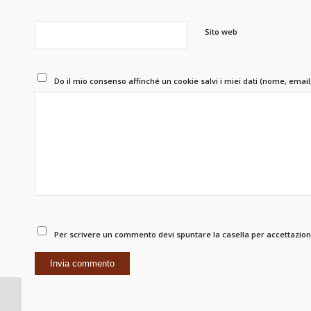
Sito web
Do il mio consenso affinché un cookie salvi i miei dati (nome, emai
Per scrivere un commento devi spuntare la casella per accettazione
Tradizione &
Innovazione. Il