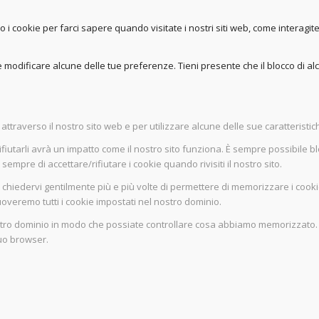
o i cookie per farci sapere quando visitate i nostri siti web, come interagit
 modificare alcune delle tue preferenze. Tieni presente che il blocco di alcu
attraverso il nostro sito web e per utilizzare alcune delle sue caratteristic
ifiutarli avrà un impatto come il nostro sito funziona. È sempre possibile 
empre di accettare/rifiutare i cookie quando rivisiti il nostro sito.
 chiedervi gentilmente più e più volte di permettere di memorizzare i cooki
muoveremo tutti i cookie impostati nel nostro dominio.
tro dominio in modo che possiate controllare cosa abbiamo memorizzato. P
tuo browser.