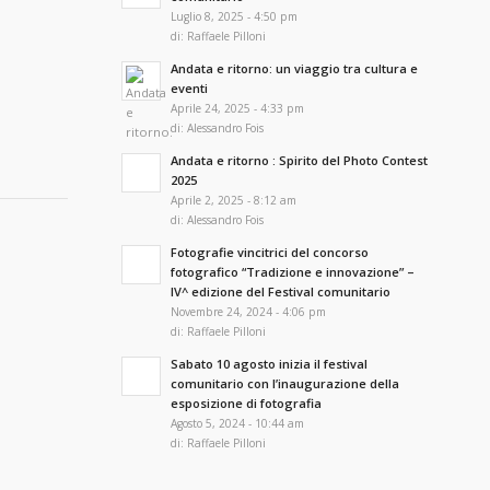
Luglio 8, 2025 - 4:50 pm
di:
Raffaele Pilloni
Andata e ritorno: un viaggio tra cultura e
eventi
Aprile 24, 2025 - 4:33 pm
di:
Alessandro Fois
Andata e ritorno : Spirito del Photo Contest
2025
Aprile 2, 2025 - 8:12 am
di:
Alessandro Fois
Fotografie vincitrici del concorso
fotografico “Tradizione e innovazione” –
IV^ edizione del Festival comunitario
Novembre 24, 2024 - 4:06 pm
di:
Raffaele Pilloni
Sabato 10 agosto inizia il festival
comunitario con l’inaugurazione della
esposizione di fotografia
Agosto 5, 2024 - 10:44 am
di:
Raffaele Pilloni