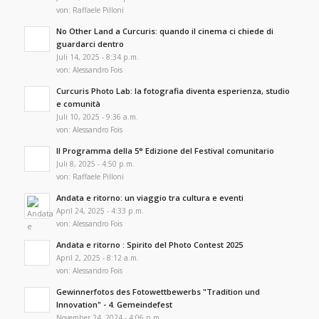
von:
Raffaele Pilloni
No Other Land a Curcuris: quando il cinema ci chiede di
guardarci dentro
Juli 14, 2025 - 8:34 p.m.
von:
Alessandro Fois
Curcuris Photo Lab: la fotografia diventa esperienza, studio
e comunità
Juli 10, 2025 - 9:36 a.m.
von:
Alessandro Fois
Il Programma della 5° Edizione del Festival comunitario
Juli 8, 2025 - 4:50 p.m.
von:
Raffaele Pilloni
Andata e ritorno: un viaggio tra cultura e eventi
April 24, 2025 - 4:33 p.m.
von:
Alessandro Fois
Andata e ritorno : Spirito del Photo Contest 2025
April 2, 2025 - 8:12 a.m.
von:
Alessandro Fois
Gewinnerfotos des Fotowettbewerbs "Tradition und
Innovation" - 4. Gemeindefest
November 24, 2024 - 4:06 p.m.