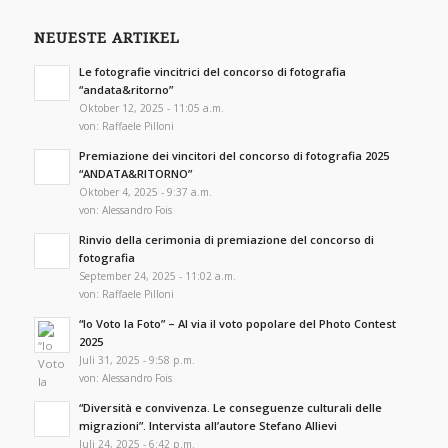
NEUESTE ARTIKEL
Le fotografie vincitrici del concorso di fotografia
“andata&ritorno”
Oktober 12, 2025 - 11:05 a.m.
von:
Raffaele Pilloni
Premiazione dei vincitori del concorso di fotografia 2025
“ANDATA&RITORNO”
Oktober 4, 2025 - 9:37 a.m.
von:
Alessandro Fois
Rinvio della cerimonia di premiazione del concorso di
fotografia
September 24, 2025 - 11:02 a.m.
von:
Raffaele Pilloni
“Io Voto la Foto” – Al via il voto popolare del Photo Contest
2025
Juli 31, 2025 - 9:58 p.m.
von:
Alessandro Fois
“Diversità e convivenza. Le conseguenze culturali delle
migrazioni”. Intervista all’autore Stefano Allievi
Juli 24, 2025 - 6:42 p.m.