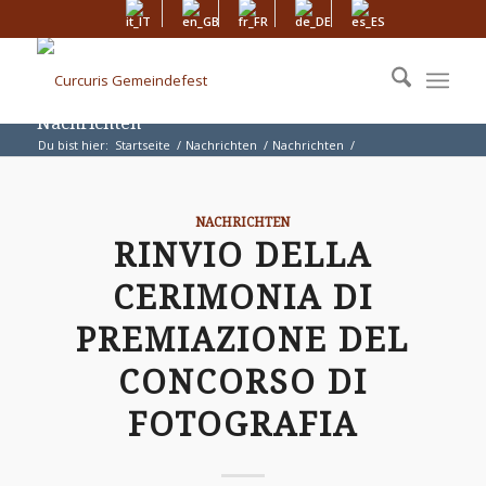
Nachrichten
Du bist hier:
Startseite
/
Nachrichten
/
Nachrichten
/
Rinvio della cerimonia di premiazione del concorso di fotografia
NACHRICHTEN
RINVIO DELLA
CERIMONIA DI
PREMIAZIONE DEL
CONCORSO DI
FOTOGRAFIA